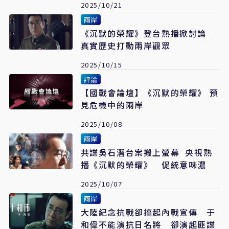
2025/10/21
兩岸
《沉默的榮耀》登台熱播掀討論
真實歷史打動兩岸觀眾
2025/10/15
評論
【國戰會論壇】《沉默的榮耀》 預
見危機中的兩岸
2025/10/08
兩岸
共諜吳石潛台案搬上螢幕 央視熱
播《沉默的榮耀》 促統意味濃
2025/10/07
兩岸
大陸紀念抗戰卻搞起內戰宣傳 于
和偉不能演抗日名將 卻演起匪諜