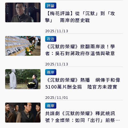
評論
【梅花評論】從「沉默」到「攻
擊」 兩岸的歷史戰
2025/11/13
政治
《沉默的榮耀》掀翻兩岸浪！學
者：吳石對蔣政府存溫情與敬意
2025/11/13
兩岸
《沉默的榮耀》熱播 網傳于和偉
5100萬片酬全捐 陸官方未證實
2025/11/01
兩岸
共諜劇《沉默的榮耀》釋武統訊
號？金燦榮：如同「出行」前祭先
烈儀式