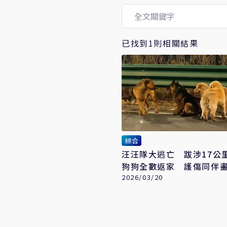
已找到1則相關結果
綜合
汪汪隊大逃亡 跋涉17公
狗狗全數返家 護傷同伴
網友
2026/03/20