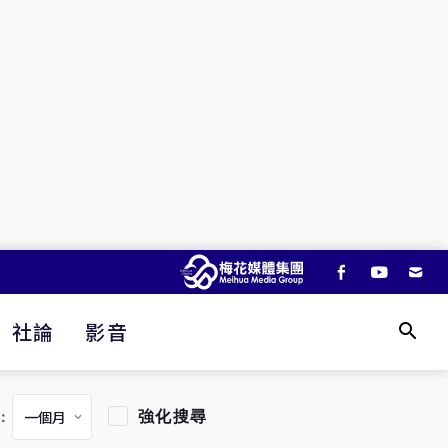
社論
影音
強化搜尋
：