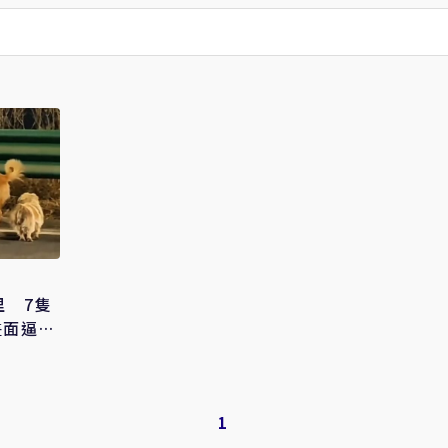
里 7隻
畫面逼哭
1