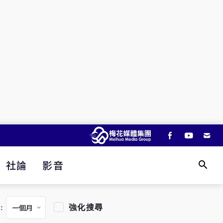
社論
影音
強化搜尋
：