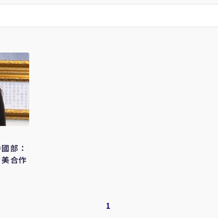
中國部：
台美合作
1