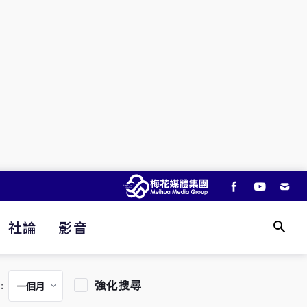
社論
影音
強化搜尋
：