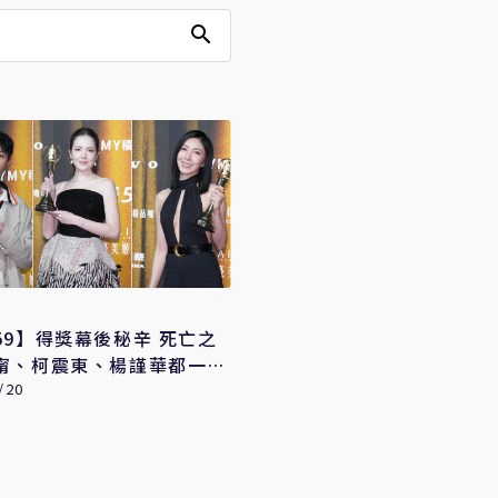
9】得獎幕後秘辛 死亡之
甯、柯震東、楊謹華都一票
/20