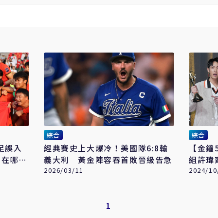
綜合
綜合
足誤入
經典賽史上大爆冷！美國隊6:8輸
【金鐘5
：在哪組
義大利 黃金陣容吞首敗晉級告急
組許瑋
2026/03/11
險勝
2024/10
1