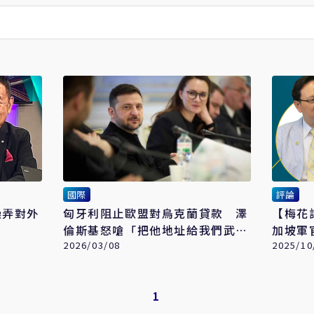
國際
評論
操弄對外
匈牙利阻止歐盟對烏克蘭貸款 澤
【梅花
倫斯基怒嗆「把他地址給我們武裝
加坡軍
部隊」
2026/03/08
2025/10
1