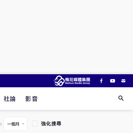
社論
影音
強化搜尋
：