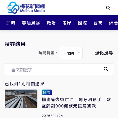
即時
毒油風暴
政治
兩岸
國際
台商
綜
搜尋結果
強化搜尋
時間範圍：
已找到1則相關結果
國際
輸油管恢復供油 匈牙利鬆手 歐
盟解鎖900億歐元援烏貸款
2026/04/24