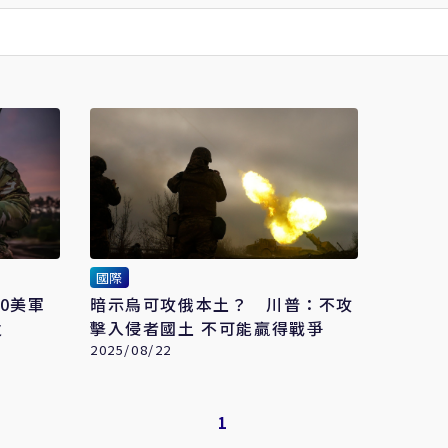
國際
0美軍
暗示烏可攻俄本土？ 川普：不攻
火
擊入侵者國土 不可能贏得戰爭
2025/08/22
1