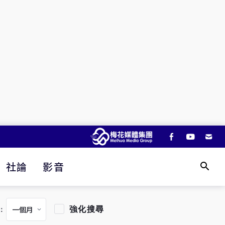
社論
影音
強化搜尋
：