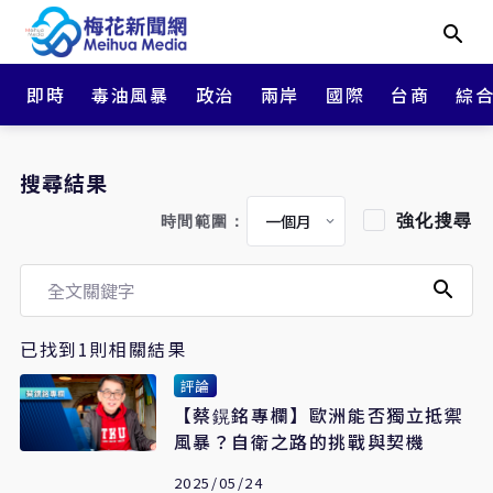
即時
毒油風暴
政治
兩岸
國際
台商
綜
搜尋結果
強化搜尋
時間範圍：
已找到1則相關結果
評論
【蔡鎤銘專欄】歐洲能否獨立抵禦
風暴？自衛之路的挑戰與契機
2025/05/24