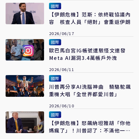
國際
【伊朗危機】范斯：依終戰協議內
容 核查人員「絕對」會重返伊朗
2026/06/17
國際
歐巴馬白宮IG帳號遭駭怪文連發
Meta AI漏洞3.4萬帳戶外洩
2026/06/11
國際
川普再分享AI洗腦神曲 騎駱駝飆
重機大唱「全世界都愛川普」
2026/06/10
國際
【伊朗危機】怒飆納坦雅胡「你他
媽瘋了」！川普認了：不滿他一直
打黎巴嫩