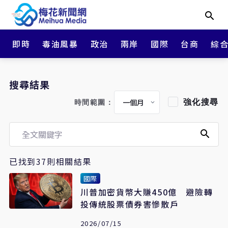
即時
毒油風暴
政治
兩岸
國際
台商
綜
搜尋結果
強化搜尋
時間範圍：
已找到37則相關結果
國際
川普加密貨幣大賺450億 避險轉
投傳統股票債券害慘散戶
2026/07/15