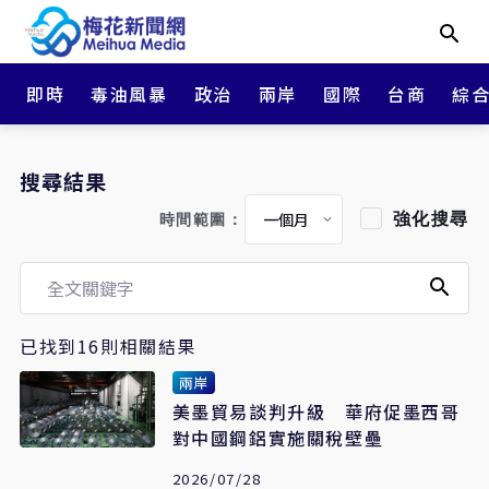
即時
毒油風暴
政治
兩岸
國際
台商
綜
搜尋結果
強化搜尋
時間範圍：
已找到16則相關結果
兩岸
美墨貿易談判升級 華府促墨西哥
對中國鋼鋁實施關稅壁壘
2026/07/28