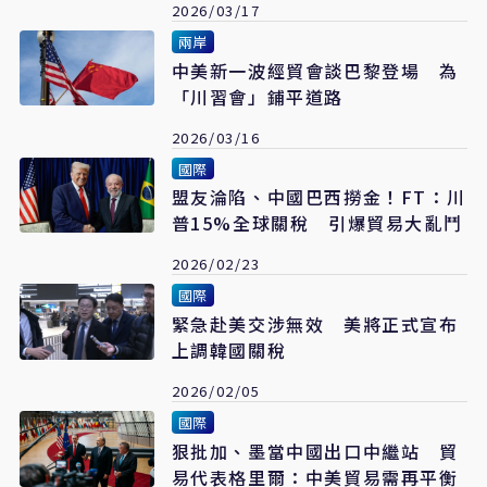
2026/03/17
兩岸
中美新一波經貿會談巴黎登場 為
「川習會」鋪平道路
2026/03/16
國際
盟友淪陷、中國巴西撈金！FT：川
普15%全球關稅 引爆貿易大亂鬥
2026/02/23
國際
緊急赴美交涉無效 美將正式宣布
上調韓國關稅
2026/02/05
國際
狠批加、墨當中國出口中繼站 貿
易代表格里爾：中美貿易需再平衡