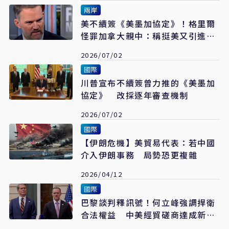
兩岸
美不續簽《美墨加協定》！格里爾
怪罪加拿大親中：稱挺美又引進陸
投資
2026/07/02
國際
川普宣布不續簽曾力推的《美墨加
協定》 改採逐年審查機制
2026/07/02
國際
【伊朗危機】美貿易代表：若中國
介入伊朗事務 局勢恐更複雜
2026/04/12
國際
巴黎談判釋訊號！何立峰強調捍衛
合法權益 中美經貿磋商達成新共
識