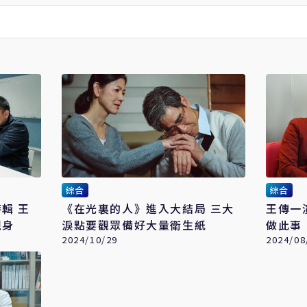
綜合
綜合
 王
《在光裏的人》進入大結局 三大
王傳一演醫生 父
現身
淚點要觀眾備好大量衛生紙
做此事
2024/10/29
2024/08