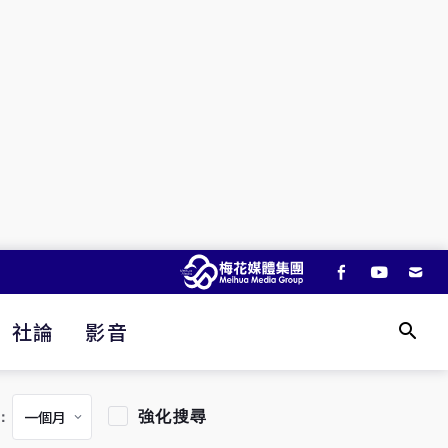
社論
影音
強化搜尋
：