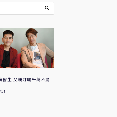
親叮囑千萬不能
/19