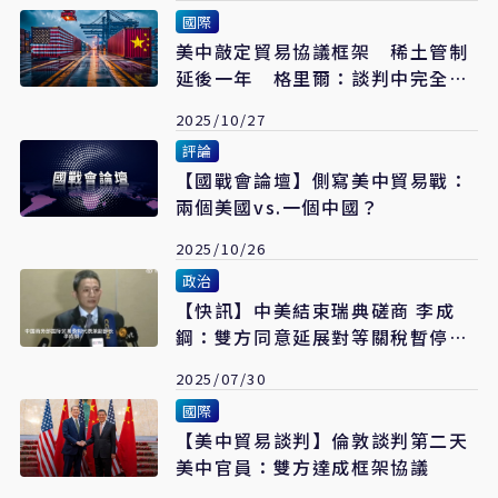
國際
美中敲定貿易協議框架 稀土管制
延後一年 格里爾：談判中完全沒
提台灣
2025/10/27
評論
【國戰會論壇】側寫美中貿易戰：
兩個美國vs.一個中國？
2025/10/26
政治
【快訊】中美結束瑞典磋商 李成
鋼：雙方同意延展對等關稅暫停與
反制措施
2025/07/30
國際
【美中貿易談判】倫敦談判第二天
美中官員：雙方達成框架協議