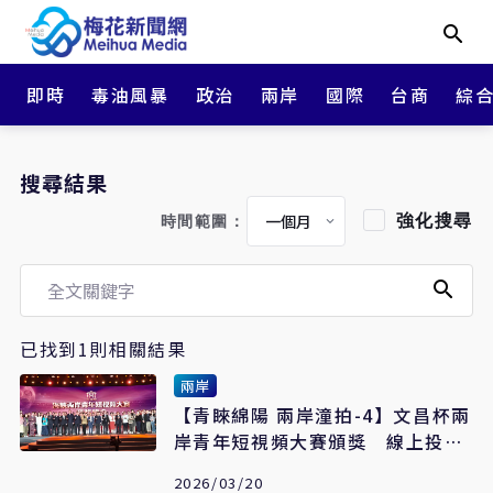
即時
毒油風暴
政治
兩岸
國際
台商
綜
搜尋結果
強化搜尋
時間範圍：
已找到1則相關結果
兩岸
【青睞綿陽 兩岸潼拍-4】文昌杯兩
岸青年短視頻大賽頒獎 線上投稿
1500多件、線下創作近200件
2026/03/20