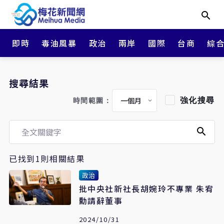
即時
毒油風暴
政治
兩岸
國際
台商
綜
搜尋結果
強化搜尋
時間範圍：
已找到1則相關結果
政治
批中央社新社長胡婉玲不專業 朱宥
勳請辭董事
2024/10/31