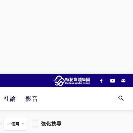
社論
影音
強化搜尋
：