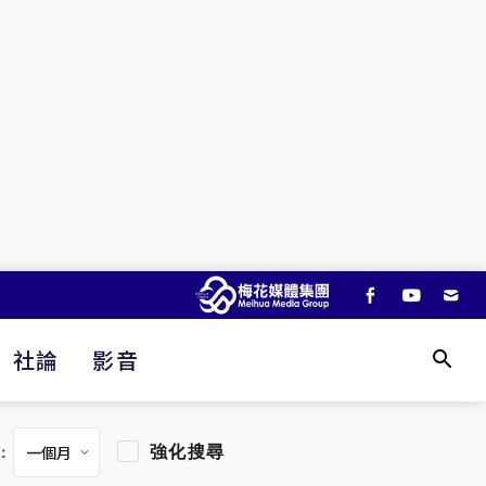
社論
影音
強化搜尋
：