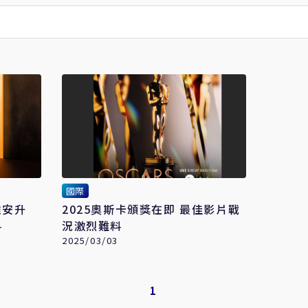
國際
維安升
2025奧斯卡頒獎在即 最佳影片戰
料
況激烈難料
2025/03/03
1