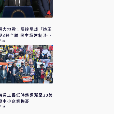
選大地震！曼達尼成「造王
挺3將全勝 民主黨建制派遭
/25
將勞工最低時薪調漲至30美
發中小企業擔憂
/16