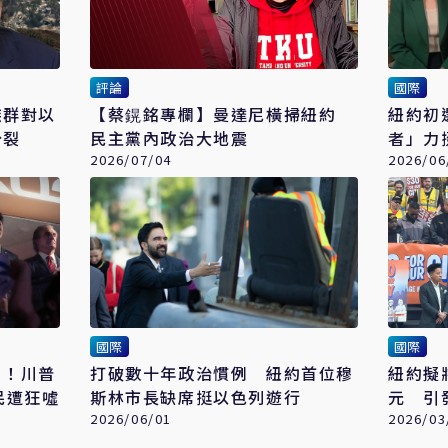
評論
國際
族群對以
【蔡鎤銘專欄】曼達尼橫掃紐約
紐約初
分裂
民主黨內政治大地震
者」力
2026/07/04
重創
2026/06
國際
國際
」！川普
打破數十年政治慣例 紐約首位穆
紐約擬
民遭狂噓
斯林市長缺席挺以色列遊行
元 引
2026/06/01
2026/03