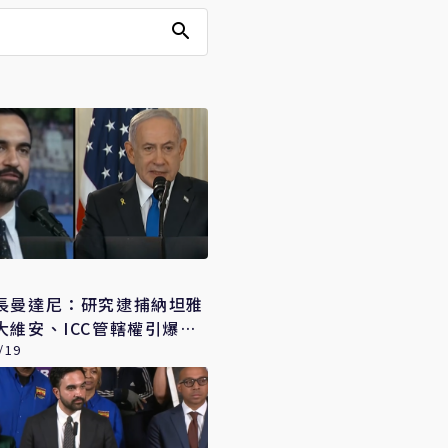
長曼達尼：研究逮捕納坦雅
大維安、ICC管轄權引爆美
/19