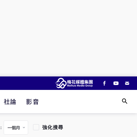
社論
影音
強化搜尋
：