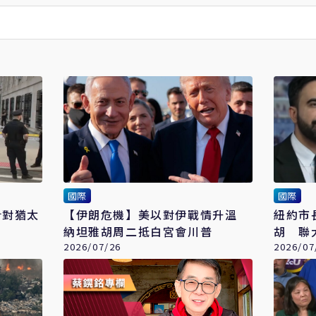
國際
國際
針對猶太
【伊朗危機】美以對伊戰情升溫
紐約市
納坦雅胡周二抵白宮會川普
胡 聯
2026/07/26
以爭議
2026/07