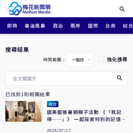
即時
毒油風暴
政治
兩岸
國際
台商
綜
搜尋結果
強化搜尋
時間範圍：
已找到1則相關結果
綜合
國美館推暑期親子活動 《「我記
得……」》 一起探索特別的記憶時
刻
2024/07/17