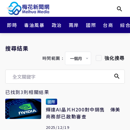
即時
毒油風暴
政治
兩岸
國際
台商
綜
搜尋結果
強化搜尋
時間範圍：
已找到3則相關結果
國際
輝達AI晶片H200對中銷售 傳美
商務部已啟動審查
2025/12/19