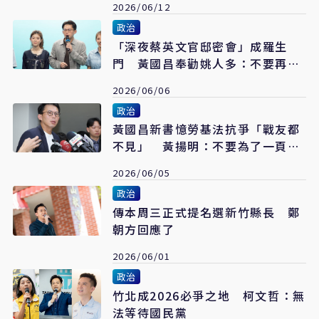
2026/06/12
政治
「深夜蔡英文官邸密會」成羅生
門 黃國昌奉勸姚人多：不要再說
謊
2026/06/06
政治
黃國昌新書憶勞基法抗爭「戰友都
不見」 黃揚明：不要為了一頁內
容毀掉整個公信力
2026/06/05
政治
傳本周三正式提名選新竹縣長 鄭
朝方回應了
2026/06/01
政治
竹北成2026必爭之地 柯文哲：無
法等待國民黨