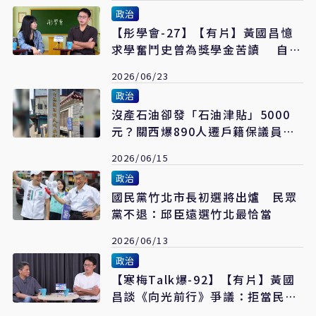
政治
【彤學會-27】【有片】黃國昌憶
求學奮鬥史曾為獎學金苦讀 自認
人生最難決定是辭中研院投身政治
2026/06/23
政治
沒產石油卻發「石油津貼」5000
元？關西爆890人遷戶籍保議員席
次 中選會說話了
2026/06/15
政治
國民黨竹北市長初選將出爐 民眾
黨不退：邱臣遠選竹北最恰當
2026/06/13
政治
【寒梅Talk爆-92】【有片】黃國
昌談《向光前行》爭議：拒當民進
黨附庸 揭與姚人多決裂內幕