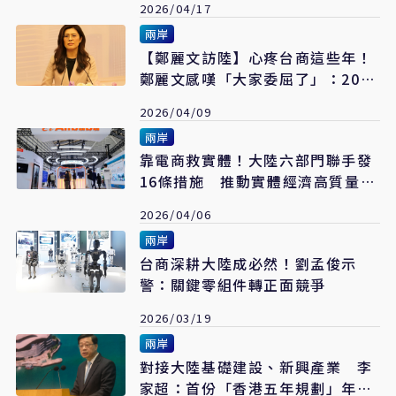
2026/04/17
兩岸
【鄭麗文訪陸】心疼台商這些年！
鄭麗文感嘆「大家委屈了」：2028
讓國民黨還一個公道
2026/04/09
兩岸
靠電商救實體！大陸六部門聯手發
16條措施 推動實體經濟高質量發
展
2026/04/06
兩岸
台商深耕大陸成必然！劉孟俊示
警：關鍵零組件轉正面競爭
2026/03/19
兩岸
對接大陸基礎建設、新興產業 李
家超：首份「香港五年規劃」年底