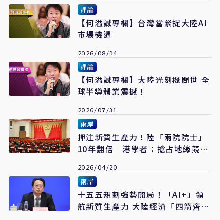
評論
【何溢誠專欄】台灣當緊捉大陸AI
市場機遇
2026/08/04
評論
【何溢誠專欄】大陸光刻機問世 全
球半導體業震撼！
2026/07/31
兩岸
押注新質生產力！陸「兩院院士」
10年翻倍 港學者：搶占地緣競爭
制高點
2026/04/20
兩岸
十五五規劃強勢開局！「AI+」領
航新質生產力 大陸經濟「四箭齊
發」