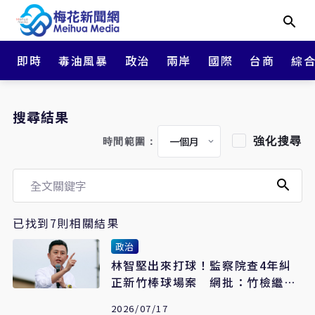
即時
毒油風暴
政治
兩岸
國際
台商
綜
搜尋結果
強化搜尋
時間範圍：
已找到7則相關結果
政治
林智堅出來打球！監察院查4年糾
正新竹棒球場案 網批：竹檢繼續
睡
2026/07/17