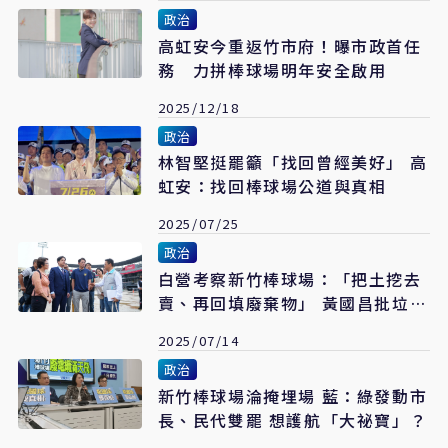
政治
高虹安今重返竹市府！曝市政首任
務 力拼棒球場明年安全啟用
2025/12/18
政治
林智堅挺罷籲「找回曾經美好」 高
虹安：找回棒球場公道與真相
2025/07/25
政治
白營考察新竹棒球場：「把土挖去
賣、再回填廢棄物」 黃國昌批垃圾
手法
2025/07/14
政治
新竹棒球場淪掩埋場 藍：綠發動市
長、民代雙罷 想護航「大祕寶」？