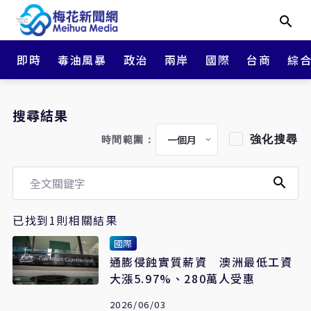
即時
毒油風暴
政治
兩岸
國際
台商
綜
搜尋結果
強化搜尋
時間範圍：
已找到1則相關結果
國際
通膨侵蝕實質薪資 澳洲最低工資
大漲5.97%、280萬人受惠
2026/06/03