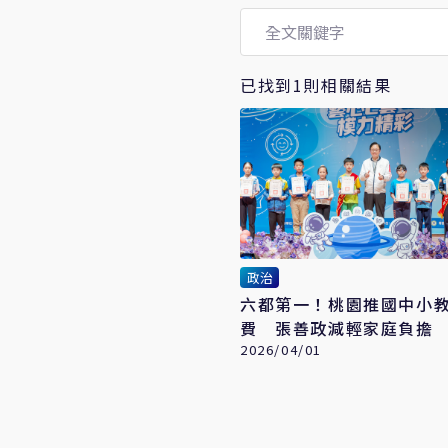
已找到1則相關結果
政治
六都第一！桃園推國中小
費 張善政減輕家庭負擔
中央跟進
2026/04/01