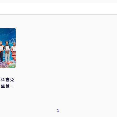
教科書免
 藍營籲
1