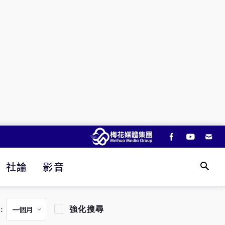
社論
影音
強化搜尋
：