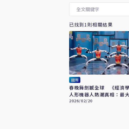
已找到1則相關結果
國際
春晚舞劍撼全球 《經濟
人形機器人熱潮真相：最
是他
2026/02/20