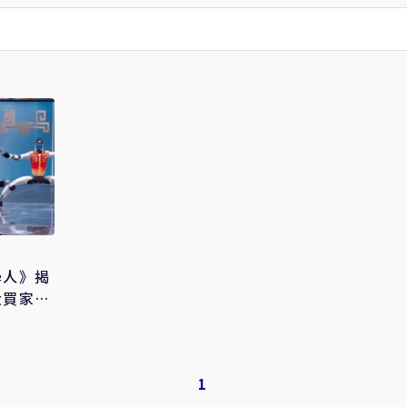
學人》揭
大買家竟
1