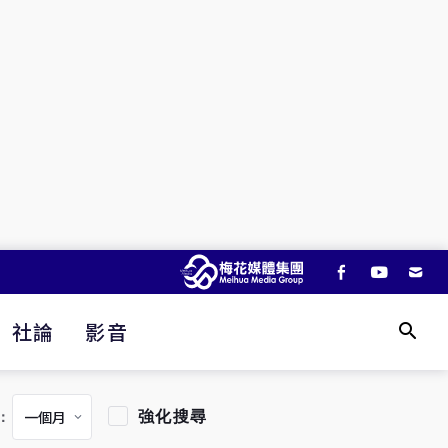
社論
影音
強化搜尋
：