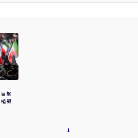
 目擊
別槍殺
1