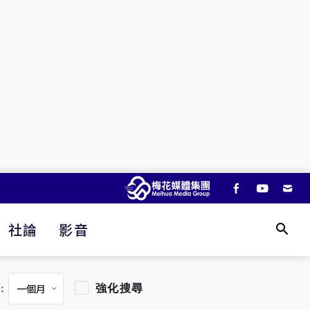
社論
影音
強化搜尋
：