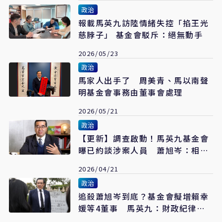
政治
報載馬英九訪陸情緒失控「掐王光
慈脖子」 基金會駁斥：絕無動手
2026/05/23
政治
馬家人出手了 周美青、馬以南聲
明基金會事務由董事會處理
2026/05/21
政治
【更新】調查啟動！馬英九基金會
曝已約談涉案人員 蕭旭岑：相信
很快輪到我
2026/04/21
政治
追殺蕭旭岑到底？基金會擬增賴幸
媛等4董事 馬英九：財政紀律案
不妥協