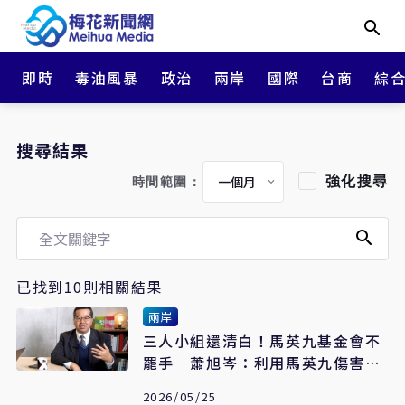
即時
毒油風暴
政治
兩岸
國際
台商
綜
搜尋結果
強化搜尋
時間範圍：
已找到10則相關結果
兩岸
三人小組還清白！馬英九基金會不
罷手 蕭旭岑：利用馬英九傷害他
必提告
2026/05/25