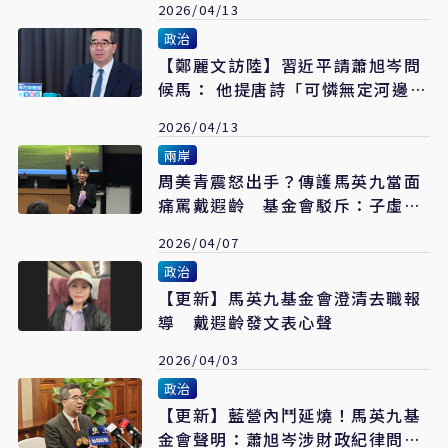
2026/04/13
政治
【鄭麗文訪陸】習近平請蕭旭岑問
候馬： 他提唐詩「可憐無定河邊
骨」讓我印象深刻
2026/04/13
兩岸
周美青震怒出手？傳護馬英九當面
痛罵戴遐齡 基金會駁斥：子虛烏
有
2026/04/07
政治
【更新】馬英九基金會澄清去職報
導 戴遐齡發文表心聲
2026/04/03
政治
【更新】藍營內鬥延燒！馬英九基
金會聲明：蕭旭岑涉財政紀律問