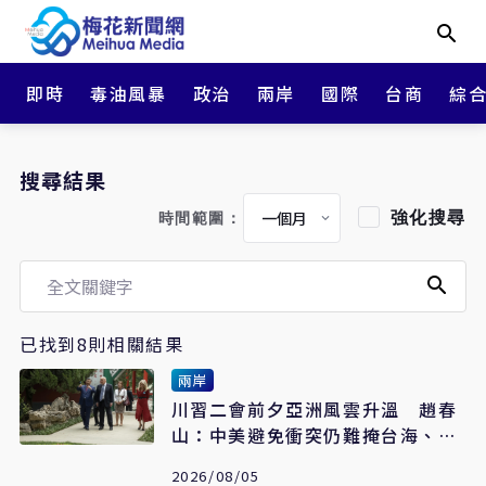
即時
毒油風暴
政治
兩岸
國際
台商
綜
搜尋結果
強化搜尋
時間範圍：
已找到8則相關結果
兩岸
川習二會前夕亞洲風雲升溫 趙春
山：中美避免衝突仍難掩台海、東
海、南海風險
2026/08/05