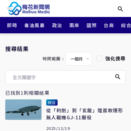
即時
毒油風暴
政治
兩岸
國際
台商
綜
搜尋結果
強化搜尋
時間範圍：
已找到1則相關結果
綜合
從「利劍」到「玄龍」陸首款隱形
無人戰機GJ-11服役
2025/12/19