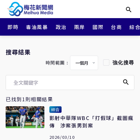
即時
毒油風暴
政治
兩岸
國際
台商
綜
搜尋結果
強化搜尋
時間範圍：
已找到1則相關結果
綜合
影射中華隊WBC「打假球」截圖瘋
傳 涉案張男到案
2026/03/10