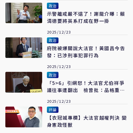
政治
示警離戒嚴不遠了！謝龍介曝：賴
清德要將英系打成在野一掛
2025/12/23
政治
府院被爆關說大法官！黃國昌今告
發：已涉刑事犯罪行為
2025/12/23
政治
「5>6」引網怒！大法官尤伯祥爭
議往事遭翻出 檢曾批：品格重大
瑕疵
2025/12/23
評論
【衣冠城專欄】大法官越權判決 變
身憲政怪獸