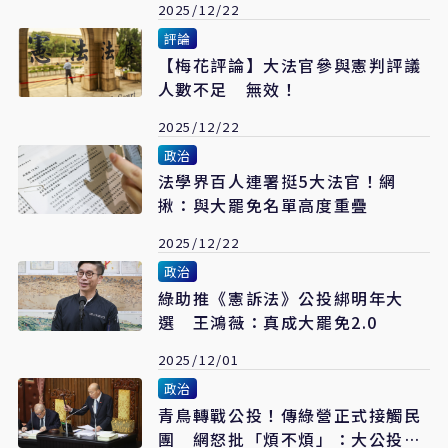
2025/12/22
評論
【梅花評論】大法官參與憲判評議
人數不足 無效！
2025/12/22
政治
法學界百人連署挺5大法官！網
揪：與大罷免名單高度重疊
2025/12/22
政治
綠助推《憲訴法》公投綁明年大
選 王鴻薇：真成大罷免2.0
2025/12/01
政治
青鳥轉戰公投！傳綠營正式接觸民
團 網怒批「煩不煩」：大公投大