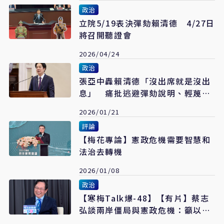
政治
立院5/19表決彈劾賴清德 4/27日
將召開聽證會
2026/04/24
政治
張亞中轟賴清德「沒出席就是沒出
息」 痛批逃避彈劾說明、輕蔑國
會監督
2026/01/21
評論
【梅花專論】憲政危機需要智慧和
法治去轉機
2026/01/08
政治
【寒梅Talk爆-48】【有片】蔡志
弘談兩岸僵局與憲政危機：籲以
「一中內涵相互理解」破冰