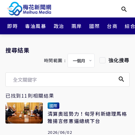
即時
毒油風暴
政治
兩岸
國際
台商
綜
搜尋結果
強化搜尋
時間範圍：
已找到11則相關結果
國際
清算奧班勢力！匈牙利新總理馬格
雅揚言修憲逼總統下台
2026/06/02