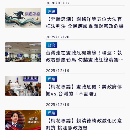
2026/01/02
評論
【奔騰思潮】謝銘洋等五位大法官
枉法判決 全民應嚴肅面對憲政危機
2025/12/20
政治
台灣走在憲政危機邊緣！楊渡：執
政者懸崖勒馬 勿越憲政紅線淪獨裁
政權
2025/12/19
評論
【梅花專論】憲政危機：美政府停
擺vs.台灣的「不副署」
2025/12/19
評論
【梅花專論】賴清德執政激化民意
對抗 挑起憲政危機