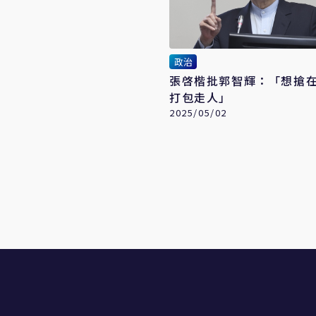
政治
張啓楷批郭智輝：「想搶在
打包走人」
2025/05/02