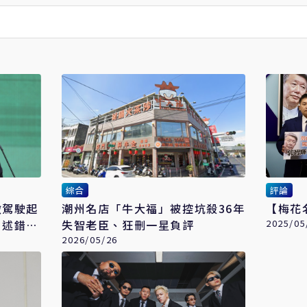
綜合
評論
徵駕駛起
潮州名店「牛大福」被控坑殺36年
【梅花
引述錯誤
失智老臣、狂刪一星負評
2025/05
2026/05/26