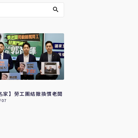
名家】勞工團結撤換慣老闆
/07