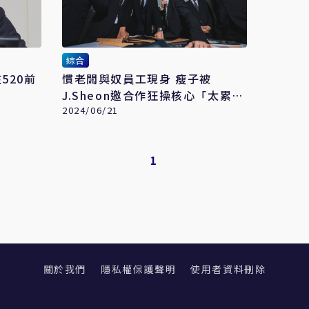
綜合
520前
慣老闆與奴員工現身 瘦子被
J.Sheon邀合作狂操核心「太累
了」
2024/06/21
1
關於我們
隱私權保護聲明
使用者資料刪除