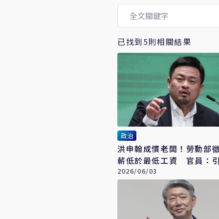
已找到5則相關結果
政治
洪申翰成慣老闆！勞動部
薪低於最低工資 官員：
資料
2026/06/03