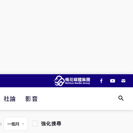
社論
影音
強化搜尋
：