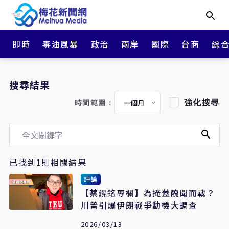
即時
毒油風暴
政治
兩岸
國際
台商
綜
搜尋結果
強化搜尋
時間範圍：
已找到1則相關結果
評論
【蔡鎤銘專欄】為掩蓋醜聞而戰？
川普引爆伊朗戰爭動機大調查
2026/03/13