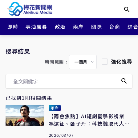
即時
毒油風暴
政治
兩岸
國際
台商
綜
搜尋結果
強化搜尋
時間範圍：
已找到1則相關結果
兩岸
【兩會焦點】AI短劇衝擊影視業
馮遠征、甄子丹：科技難取代人類
情感
2026/03/07