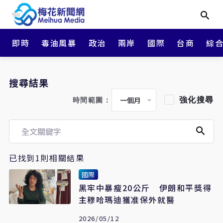
即時
毒油風暴
政治
兩岸
國際
台商
綜
搜尋結果
強化搜尋
時間範圍：
已找到1則相關結果
國際
黑牢中暴瘦20公斤 伊朗和平獎得
主穆哈瑪迪獲准保外就醫
2026/05/12