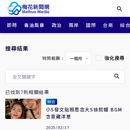
即時
毒油風暴
政治
兩岸
國際
台商
綜
搜尋結果
強化搜尋
時間範圍：
已找到7則相關結果
綜合
小S發文貼照思念大S徐熙媛 BGM
含意藏洋蔥
2025/02/17