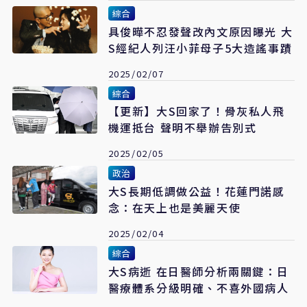
綜合
具俊曄不忍發聲改內文原因曝光 大
S經紀人列汪小菲母子5大造謠事蹟
2025/02/07
綜合
【更新】大S回家了！骨灰私人飛
機運抵台 聲明不舉辦告別式
2025/02/05
政治
大S長期低調做公益！花蓮門諾感
念：在天上也是美麗天使
2025/02/04
綜合
大S病逝 在日醫師分析兩關鍵：日
醫療體系分級明確、不喜外國病人