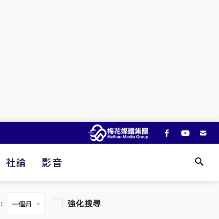
社論
影音
強化搜尋
：