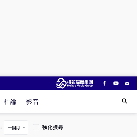
社論
影音
強化搜尋
：