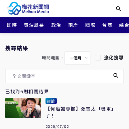
即時
毒油風暴
政治
兩岸
國際
台商
綜
搜尋結果
強化搜尋
時間範圍：
已找到6則相關結果
評論
【何溢誠專欄】張雪太「機車」
了！
2026/07/02