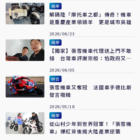
兩岸
解碼陸「摩托車之都」傳奇！機車
是重慶產業領頭羊 更是城市英雄
2026/06/23
兩岸
【獨家】張雪機車代理送上門不敢
接 台灣車評謝宗桓：怕政府又封
死
2026/06/05
綜合
張雪機車又奪冠 法國車手德比斯
發言吸睛
2026/05/18
兩岸
從山村少年到世界冠軍！「張雪機
車」爆紅背後揭大陸產業逆襲