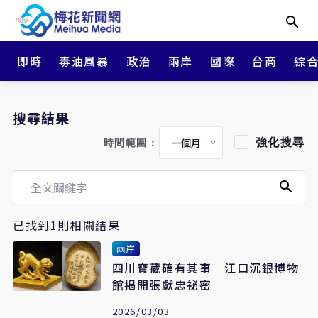
即時
毒油風暴
政治
兩岸
國際
台商
綜
搜尋結果
強化搜尋
時間範圍：
已找到1則相關結果
兩岸
四川寶藏確有其事 江口沉銀博物
館揭開張獻忠祕密
2026/03/03