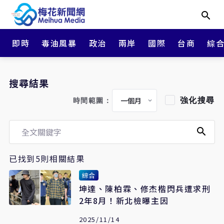
即時
毒油風暴
政治
兩岸
國際
台商
綜
搜尋結果
強化搜尋
時間範圍：
已找到5則相關結果
綜合
坤達、陳柏霖、修杰楷閃兵遭求刑
2年8月！新北檢曝主因
2025/11/14