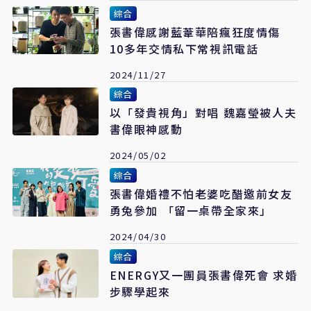
綜合
張書偉感謝藍葦華陪瘋狂度情傷
10多年交情私下常視訊電話
2024/11/27
綜合
以「發貴視角」對唱 魏嘉瑩被人夫
書偉眼神感動
2024/05/02
綜合
張書偉婚禮不怕老婆吃醋邀前女友
勇兔參加 「留一桌帶全家來」
2024/04/30
綜合
ENERGY又一團員張書偉死會 求婚
步驟學起來