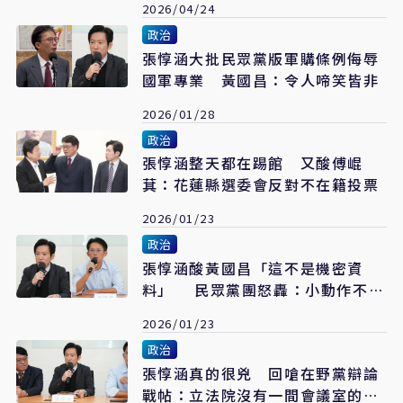
2026/04/24
政治
張惇涵大批民眾黨版軍購條例侮辱
國軍專業 黃國昌：令人啼笑皆非
2026/01/28
政治
張惇涵整天都在踢館 又酸傅崐
萁：花蓮縣選委會反對不在籍投票
2026/01/23
政治
張惇涵酸黃國昌「這不是機密資
料」 民眾黨團怒轟：小動作不斷
超失禮
2026/01/23
政治
張惇涵真的很兇 回嗆在野黨辯論
戰帖：立法院沒有一間會議室的台