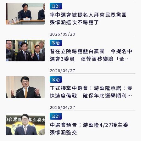
政治
率中選會被提名人拜會民眾黨團
張惇涵這次不踢館了
2026/05/29
政治
昔在立院踢館藍白黨團 今提名中
選會3委員 張惇涵秒變臉「全力
溝通」
2026/04/27
政治
正式接掌中選會！游盈隆承諾：最
快速度備戰 確保年底選舉順利進
行
2026/04/27
政治
中選會預告：游盈隆4/27接主委
張惇涵監交