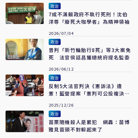
政治
7成不滿賴政府不執行死刑！沈伯
洋尊「廢死大咖學者」為精神領袖
2026/07/04
政治
曾判「新竹輪胎行8死」等3大案免
死 法官侯廷昌獲總統府提名監委
2026/06/12
政治
反制5大法官判決《憲訴法》違
憲！藍營提案「憲判可公投複決」
逕付二讀
2025/12/26
政治
苗栗隨機殺人是累犯 網轟：苗博
雅見苗頭不對躲起來了