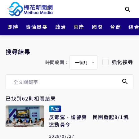
即時
毒油風暴
政治
兩岸
國際
台商
綜
搜尋結果
強化搜尋
時間範圍：
已找到62則相關結果
政治
反毒駕、護警察 民團發起8/1凱
道動員令
2026/07/27