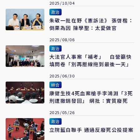
2025/10/04
政治
朱敬一批在野《憲訴法》 張啓楷：
倒果為因 陳學聖：太愛做官
2025/08/06
政治
大法官人事案「補考」 白營籲快
填問卷「別再壓線拖到最後一天」
2025/06/30
綜合
康健生技4死血案槍手李鴻淵「3死
刑遭撤銷發回」 網批：實質廢死
2025/05/26
政治
立院藍白聯手 通過反廢死公投提案