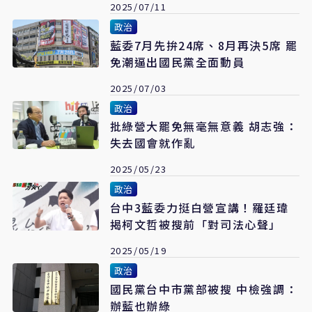
2025/07/11
政治
藍委7月先拚24席、8月再決5席 罷
免潮逼出國民黨全面動員
2025/07/03
政治
批綠營大罷免無毫無意義 胡志強：
失去國會就作亂
2025/05/23
政治
台中3藍委力挺白營宣講！羅廷瑋
揭柯文哲被搜前「對司法心聲」
2025/05/19
政治
國民黨台中市黨部被搜 中檢強調：
辦藍也辦綠