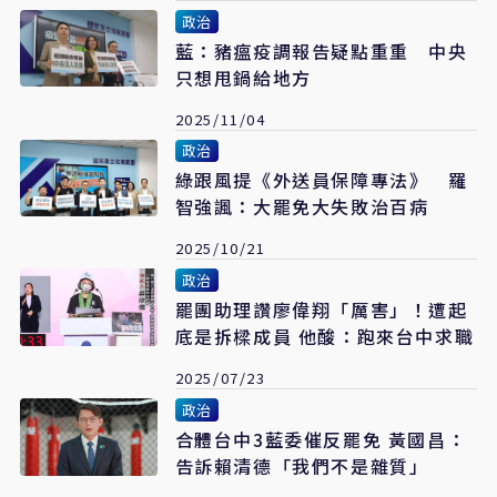
政治
藍：豬瘟疫調報告疑點重重 中央
只想甩鍋給地方
2025/11/04
政治
綠跟風提《外送員保障專法》 羅
智強諷：大罷免大失敗治百病
2025/10/21
政治
罷團助理讚廖偉翔「厲害」！遭起
底是拆樑成員 他酸：跑來台中求職
2025/07/23
政治
合體台中3藍委催反罷免 黃國昌：
告訴賴清德「我們不是雜質」