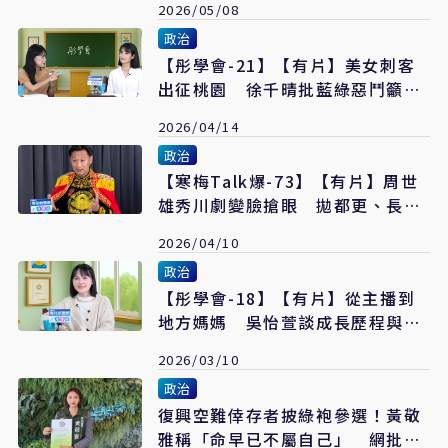
2026/05/08
政治
【彤學會-21】【有片】美女刺客
出征桃園 徐千晴批藍綠惡鬥籲選
舉回歸政策競爭
2026/04/14
政治
【寒梅Talk爆-73】【有片】周世
雄秀川劇變臉搶眼 拋都更、長照
與萬華翻轉藍圖
2026/04/10
政治
【彤學會-18】【有片】從主播到
地方媽媽 吳怡萱談成長歷程與政
治轉身
2026/03/10
政治
復興空難倖存者披綠袍參選！黃敬
雅稱「命早已不屬自己」 網批情