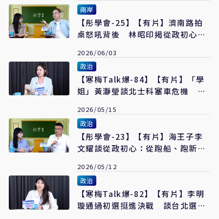
兩岸
【彤學會-25】【有片】濟南路拍
桌怒吼背後 林昭印揭從政初心：
不願台灣民主被踐踏
2026/06/03
政治
【寒梅Talk爆-84】【有片】「學
姐」黃瀞瑩談北士科塞車危機 憂
輝達進駐恐成內科2.0
2026/05/15
政治
【彤學會-23】【有片】海王子李
文耀談從政初心：從跑船、跑新聞
到替基層討公道
2026/05/12
政治
【寒梅Talk爆-82】【有片】李明
璇通過初選挺進決戰 談台北選
戰、批綠營炒作鼠患議題