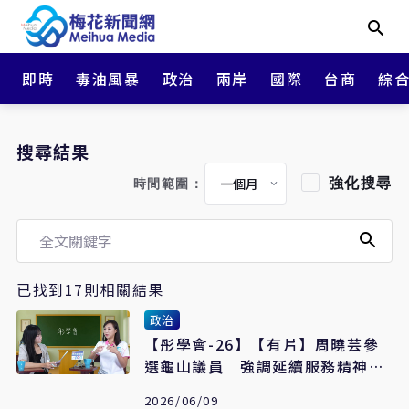
即時
毒油風暴
政治
兩岸
國際
台商
綜
搜尋結果
強化搜尋
時間範圍：
已找到17則相關結果
政治
【彤學會-26】【有片】周曉芸參
選龜山議員 強調延續服務精神、
拒絕空降質疑
2026/06/09