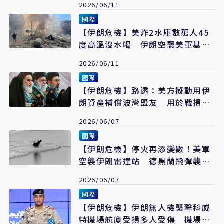
2026/06/11
國際
【伊朗危機】美炸2水庫數萬人45
度高溫沒水喝 伊朗空襲美軍基地
回應
2026/06/11
國際
【伊朗危機】路透：美方擬動用伊
朗資產補償波灣盟友 用於戰損重
建
2026/06/07
國際
【伊朗危機】停火再添變數！美軍
空襲伊朗雷達站 德黑蘭飛彈襲科
威特、巴林
2026/06/07
國際
【伊朗危機】伊朗無人機襲擊科威
特機場航廈受損多人受傷 機場全