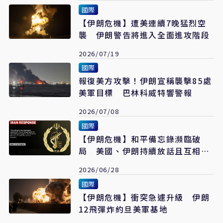
國際
【伊朗危機】遭美連續7晚猛烈空
襲 伊朗警告將進入全面進攻階段
2026/07/19
國際
報復美方攻擊！伊朗宣稱襲擊85處
美軍目標 巴林科威特響警報
2026/07/08
國際
【伊朗危機】和平備忘錄瀕臨破
局 美國、伊朗持續放話且互相轟
炸
2026/06/28
國際
【伊朗危機】衝突急遽升級 伊朗
12飛彈炸約旦美軍基地