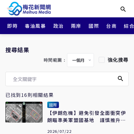
即時
毒油風暴
政治
兩岸
國際
台商
綜
搜尋結果
強化搜尋
時間範圍：
已找到16則相關結果
國際
【伊朗危機】避免引發全面衝突伊
朗瞄準美軍盟國基地 謹慎推升區
域緊張
2026/07/22