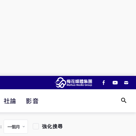
社論
影音
強化搜尋
：