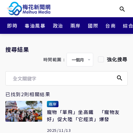
即時
毒油風暴
政治
兩岸
國際
台商
綜
搜尋結果
強化搜尋
時間範圍：
已找到2則相關結果
兩岸
寵物「單飛」坐高鐵 「寵物友
好」促大陸「它經濟」爆發
2025/11/13