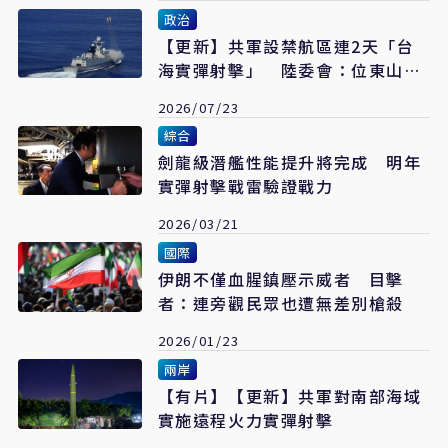
政治
【更新】共軍設禁航區連2天「台
海實彈射擊」 陸委會：位東山島
周邊、影響有限
2026/07/23
綜合
劍龍級潛艦性能提升將完成 明年
實彈射擊戰雷驗證戰力
2026/03/21
國際
伊朗不僅血腥鎮壓示威者 目擊
者：連旁觀民眾也遭無差別槍殺
2026/01/23
兩岸
【有片】【更新】共軍對南部海域
實施遠程火力實彈射擊