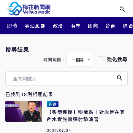
即時
毒油風暴
政治
兩岸
國際
台商
綜
搜尋結果
強化搜尋
時間範圍：
已找到18則相關結果
評論
【張競專欄】穩著點！對岸是在其
內水實施實彈射擊演習
2026/07/24