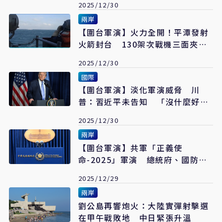
2025/12/30
兩岸
【圍台軍演】火力全開！平潭發射
火箭封台 130架次戰機三面夾擊
創紀錄
2025/12/30
國際
【圍台軍演】淡化軍演威脅 川
普：習近平未告知 「沒什麼好擔
心」
2025/12/30
兩岸
【圍台軍演】共軍「正義使
命-2025」軍演 總統府、國防
部、陸委會齊聲譴責
2025/12/29
兩岸
劉公島再響炮火：大陸實彈射擊選
在甲午戰敗地 中日緊張升溫